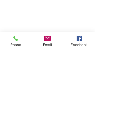
Phone
Email
Facebook
Olleveien 15​,
3158 Andebu
97507077
monika@permanent-beauty.no
orgnr.:
914254116
Gavekort- kjøp her