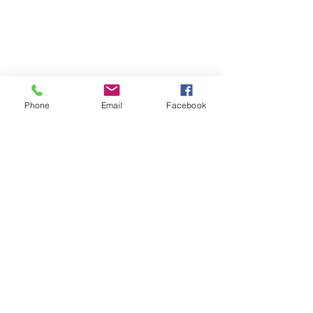
Phone
Email
Facebook
Olleveien 15​,
3158 Andebu
97507077
monika@permanent-beauty.no
orgnr.:
914254116
Gavekort- kjøp her