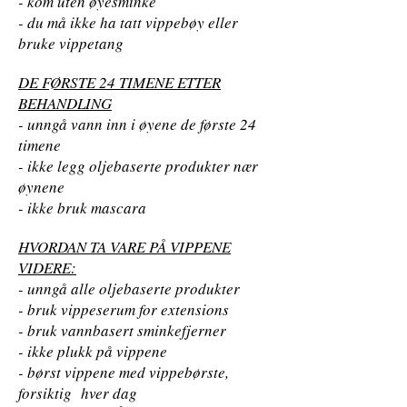
- kom uten øyesminke
- du må ikke ha tatt vippebøy eller
bruke vippetang
DE FØRSTE 24 TIMENE ETTER
BEHANDLING
- unngå vann inn i øyene de første 24
timene
- ikke legg oljebaserte produkter nær
øynene
- ikke bruk mascara
HVORDAN TA VARE PÅ VIPPENE
VIDERE:
- unngå alle oljebaserte produkter
- bruk vippeserum for extensions
- bruk vannbasert sminkefjerner
- ikke plukk på vippene
- børst vippene med vippebørste,
forsiktig hver dag