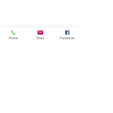
Phone
Email
Facebook
Olleveien 15​,
3158 Andebu
97507077
monika@permanent-beauty.no
orgnr.:
914254116
Gavekort- kjøp her